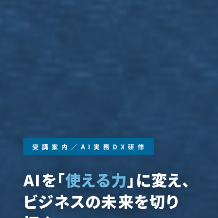
受 講 案 内 ／ A I 実 務 D X 研 修
AIを「
使える力
」に変え、
ビジネスの未来を切り